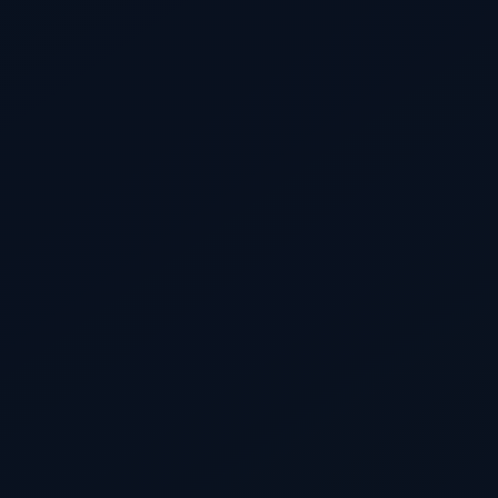
2026世界杯赛事
首页
服务
世界杯
关于我们
综合新闻
2026世界杯赛事看点