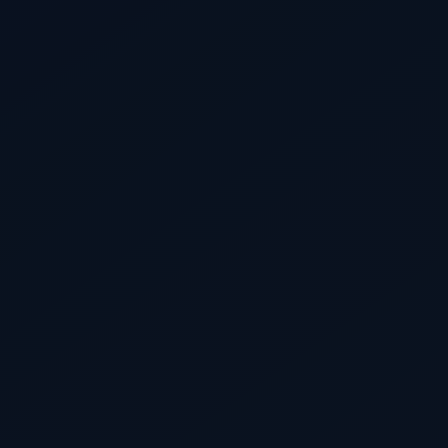
聚焦世界杯热门赛程、球
队动态、球星表现与赛前
分析，为用户提供及时、
查看更多
清晰的足球赛事资讯内
容。
2026世界杯app-挪威队阵容迎大考，锋线效率成淘汰赛新看点
世界杯竞猜分析-欧洲杯东道主主场效应与舆论热力双重加持
挪威队在本届赛事中面临严
在本次十六强对决中，三大
峻的阵容深度考验，尤其是
东道主队伍凭借天时地利，