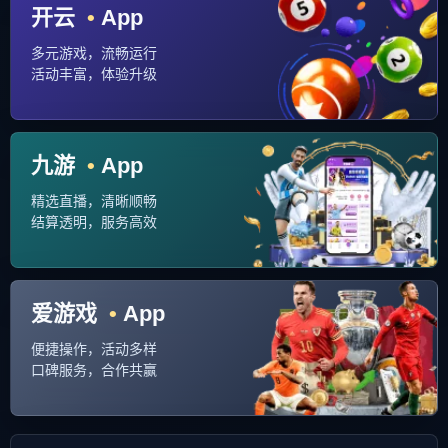
⚽ 世界杯
球队动态
实时关注各国家队备战进展、阵容变化、球员状态与赛事新闻，
帮助用户快速了解世界杯最新资讯。🏆
⚽ 以赛事点燃热
爱，用数据连接
📊 用专业视角陪伴每一
绿茵 🏆
位足球爱好者。